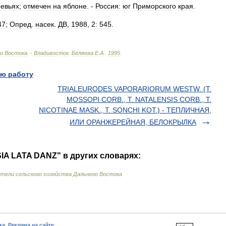
евьях
;
отмечен
на
яблоне
. -
Россия:
юг
Приморского
края
.
47
;
Опред
.
насек
.
ДВ
,
1988
,
2:
545
.
о
Востока
. -
Владивосток
.
Беляева
Е
.
А
.
.
1995
.
ю работу
TRIALEURODES VAPORARIORUM WESTW. (Т.
MOSSOPI CORB., T. NATALENSIS CORB., Т.
NICOTINAE MASK., T. SONCHI KOT.) - ТЕПЛИЧНАЯ,
ИЛИ ОРАНЖЕРЕЙНАЯ, БЕЛОКРЫЛКА
IA LATA DANZ" в других словарях:
ители сельского хозяйства Дальнего Востока
ка
,
Реклама на сайте