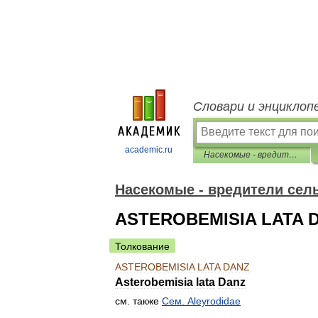
Словари и энциклоп
academic.ru
Насекомые - вредители сельского хозяйства Дальнего Востока
Насекомые - вредители сель
ASTEROBEMISIA LATA 
Толкование
ASTEROBEMISIA
LATA
DANZ
Asterobemisia
lata
Danz
см
.
также
Сем
.
Aleyrodidae