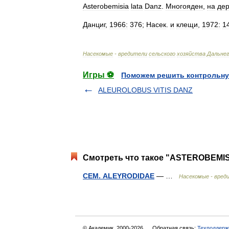
Asterobemisia
lata
Danz
.
Многояден
,
на
дер
Данциг
,
1966:
376
;
Насек
.
и
клещи
,
1972:
1
Насекомые
-
вредители
сельского
хозяйства
Дальнег
Игры ⚽
Поможем решить контрольну
ALEUROLOBUS VITIS DANZ
Смотреть что такое "ASTEROBEMIS
СЕМ. ALEYRODIDAE
— …
Насекомые - вред
© Академик, 2000-2026
Обратная связь:
Техподдерж