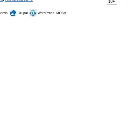
18+
omla,
Drupal,
WordPress, MODx.