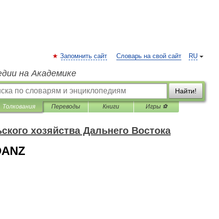
Запомнить сайт
Словарь на свой сайт
RU
едии на Академике
Найти!
Толкования
Переводы
Книги
Игры ⚽
ского хозяйства Дальнего Востока
DANZ